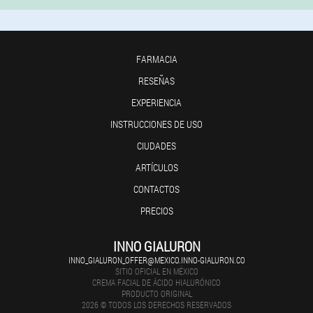
FARMACIA
RESEÑAS
EXPERIENCIA
INSTRUCCIONES DE USO
CIUDADES
ARTÍCULOS
CONTACTOS
PRECIOS
INNO GIALURON
INNO_GIALURON_OFFER@MEXICO.INNO-GIALURON.CO
SITIO OFICIAL EN MÉXICO
CREMA FACIAL DE ÁCIDO HIALURÓNICO
PRODUCTO ORIGINAL
2026 © TODOS LOS DERECHOS RESERVADOS