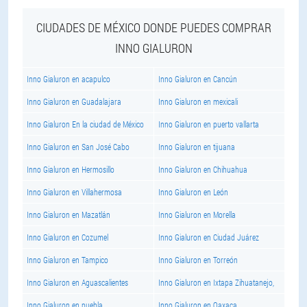
CIUDADES DE MÉXICO DONDE PUEDES COMPRAR
INNO GIALURON
Inno Gialuron en acapulco
Inno Gialuron en Cancún
Inno Gialuron en Guadalajara
Inno Gialuron en mexicali
Inno Gialuron En la ciudad de México
Inno Gialuron en puerto vallarta
Inno Gialuron en San José Cabo
Inno Gialuron en tijuana
Inno Gialuron en Hermosillo
Inno Gialuron en Chihuahua
Inno Gialuron en Villahermosa
Inno Gialuron en León
Inno Gialuron en Mazatlán
Inno Gialuron en Morella
Inno Gialuron en Cozumel
Inno Gialuron en Ciudad Juárez
Inno Gialuron en Tampico
Inno Gialuron en Torreón
Inno Gialuron en Aguascalientes
Inno Gialuron en Ixtapa Zihuatanejo,
Inno Gialuron en puebla
Inno Gialuron en Oaxaca