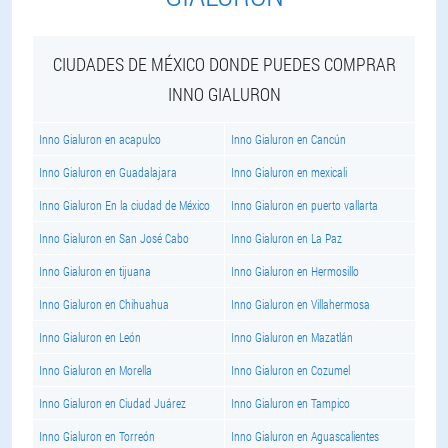
CIUDADES DE MÉXICO DONDE PUEDES COMPRAR
INNO GIALURON
Inno Gialuron en acapulco
Inno Gialuron en Cancún
Inno Gialuron en Guadalajara
Inno Gialuron en mexicali
Inno Gialuron En la ciudad de México
Inno Gialuron en puerto vallarta
Inno Gialuron en San José Cabo
Inno Gialuron en La Paz
Inno Gialuron en tijuana
Inno Gialuron en Hermosillo
Inno Gialuron en Chihuahua
Inno Gialuron en Villahermosa
Inno Gialuron en León
Inno Gialuron en Mazatlán
Inno Gialuron en Morella
Inno Gialuron en Cozumel
Inno Gialuron en Ciudad Juárez
Inno Gialuron en Tampico
Inno Gialuron en Torreón
Inno Gialuron en Aguascalientes