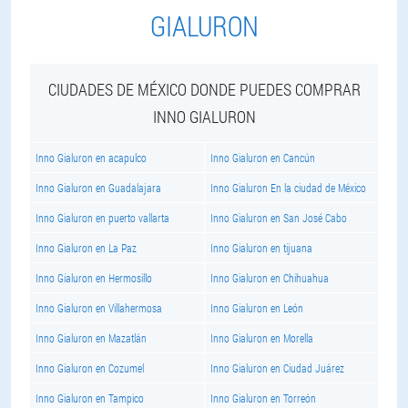
GIALURON
CIUDADES DE MÉXICO DONDE PUEDES COMPRAR
INNO GIALURON
Inno Gialuron en acapulco
Inno Gialuron en Cancún
Inno Gialuron en Guadalajara
Inno Gialuron En la ciudad de México
Inno Gialuron en puerto vallarta
Inno Gialuron en San José Cabo
Inno Gialuron en La Paz
Inno Gialuron en tijuana
Inno Gialuron en Hermosillo
Inno Gialuron en Chihuahua
Inno Gialuron en Villahermosa
Inno Gialuron en León
Inno Gialuron en Mazatlán
Inno Gialuron en Morella
Inno Gialuron en Cozumel
Inno Gialuron en Ciudad Juárez
Inno Gialuron en Tampico
Inno Gialuron en Torreón