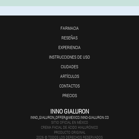
FARMACIA
RESEÑAS
EXPERIENCIA
INSTRUCCIONES DE USO
CIUDADES
ARTÍCULOS
CONTACTOS
PRECIOS
INNO GIALURON
INNO_GIALURON_OFFER@MEXICO.INNO-GIALURON.CO
SITIO OFICIAL EN MÉXICO
CREMA FACIAL DE ÁCIDO HIALURÓNICO
PRODUCTO ORIGINAL
2026 © TODOS LOS DERECHOS RESERVADOS