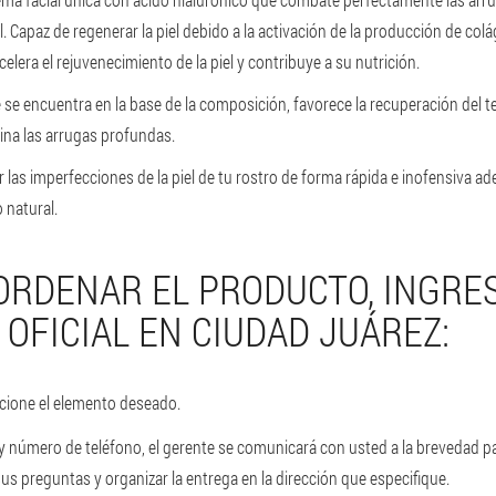
. Capaz de regenerar la piel debido a la activación de la producción de colá
celera el rejuvenecimiento de la piel y contribuye a su nutrición.
e se encuentra en la base de la composición, favorece la recuperación del te
imina las arrugas profundas.
ar las imperfecciones de la piel de tu rostro de forma rápida e inofensiva 
o natural.
 ORDENAR EL PRODUCTO, INGRE
 OFICIAL EN CIUDAD JUÁREZ:
eccione el elemento deseado.
 número de teléfono, el gerente se comunicará con usted a la brevedad pa
us preguntas y organizar la entrega en la dirección que especifique.