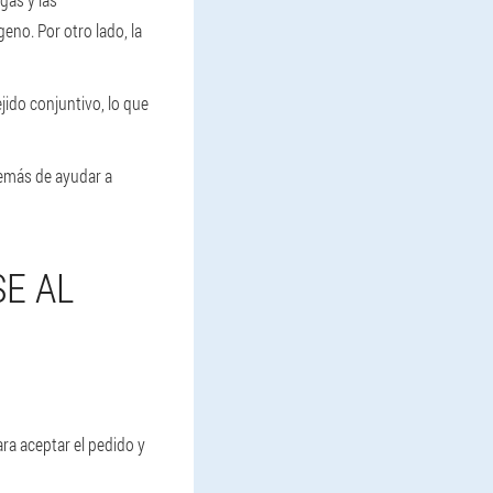
geno. Por otro lado, la
jido conjuntivo, lo que
además de ayudar a
SE AL
ra aceptar el pedido y