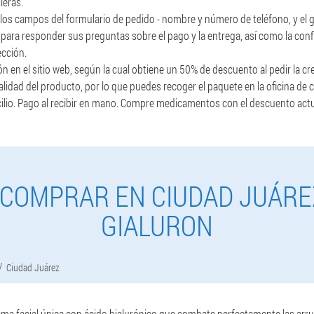
ieras.
n los campos del formulario de pedido - nombre y número de teléfono, y el
 para responder sus preguntas sobre el pago y la entrega, así como la conf
ección.
en el sitio web, según la cual obtiene un 50% de descuento al pedir la cr
calidad del producto, por lo que puedes recoger el paquete en la oficina de 
cilio. Pago al recibir en mano. Compre medicamentos con el descuento actu
COMPRAR EN CIUDAD JUÁRE
GIALURON
Ciudad Juárez
ema facial única con ácido hialurónico que combate perfectamente las arru