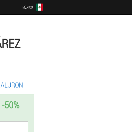
MÉXICO
ÁREZ
IALURON
 -50%