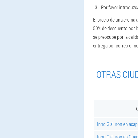
Por favor introduzca
El precio de una crema a
50% de descuento por la
se preocupe por la calid
entrega por correo o me
OTRAS CIU
Inno Gialuron en acap
Inno Gialuron en Guad