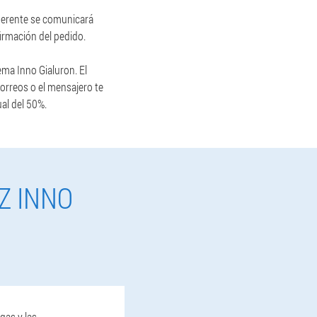
 gerente se comunicará
irmación del pedido.
ema Inno Gialuron. El
correos o el mensajero te
al del 50%.
Z INNO
gas y las