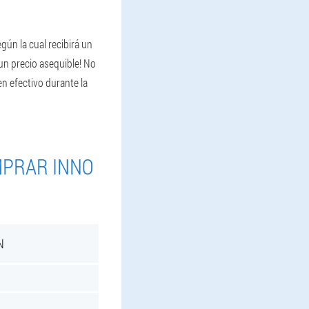
gún la cual recibirá un
un precio asequible! No
en efectivo durante la
MPRAR INNO
N