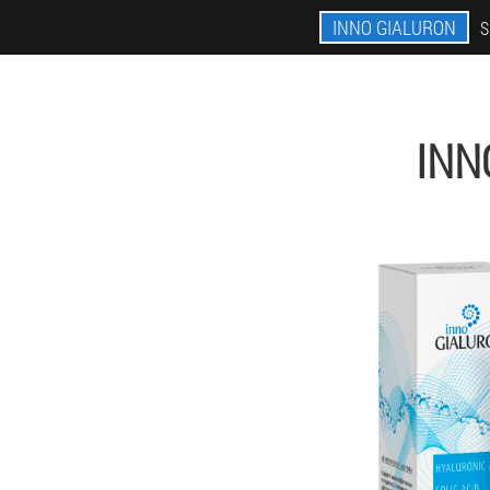
INNO GIALURON
S
INN