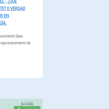
EL - ¿QUÉ
TE? O VERDAD
R EN
ÍA.
ecimiento láser.
 rejuvenecimiento de
$ 1780