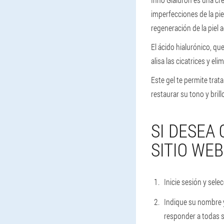
imperfecciones de la piel
regeneración de la piel a
El ácido hialurónico, qu
alisa las cicatrices y el
Este gel te permite trat
restaurar su tono y brill
SI DESEA
SITIO WEB
Inicie sesión y sel
Indique su nombre y
responder a todas s