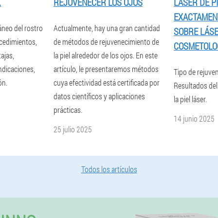
.
REJUVENECER LOS OJOS
LÁSER DE PI
EXACTAMEN
neo del rostro
Actualmente, hay una gran cantidad
SOBRE LÁSE
ocedimientos,
de métodos de rejuvenecimiento de
COSMETOLOG
ajas,
la piel alrededor de los ojos. En este
ndicaciones,
artículo, le presentaremos métodos
Tipo de rejuven
ón.
cuya efectividad está certificada por
Resultados del
datos científicos y aplicaciones
la piel láser.
prácticas.
14 junio 2025
25 julio 2025
Todos los artículos