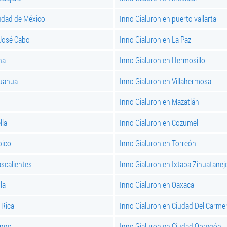
iudad de México
Inno Gialuron en puerto vallarta
 José Cabo
Inno Gialuron en La Paz
na
Inno Gialuron en Hermosillo
huahua
Inno Gialuron en Villahermosa
Inno Gialuron en Mazatlán
lla
Inno Gialuron en Cozumel
pico
Inno Gialuron en Torreón
scalientes
Inno Gialuron en Ixtapa Zihuatanej
la
Inno Gialuron en Oaxaca
 Rica
Inno Gialuron en Ciudad Del Carme
ango
Inno Gialuron en Ciudad Obregón