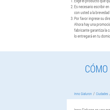
Elige el producto que qu
Es necesario escribir e
con usted a la brevedad
Por favor ingrese su dir
Ahora hay una promoción 
fabricante garantiza la 
lo entregará en tu domi
CÓMO 
Inno Gialuron
Ciudades
Inno Gialuron es una cr